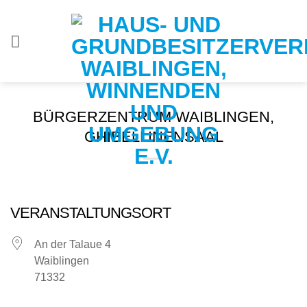
Zum
Inhalt
springen
BÜRGERZENTRUM WAIBLINGEN,
GHIBELLINENSAAL
VERANSTALTUNGSORT
An der Talaue 4
Waiblingen
71332