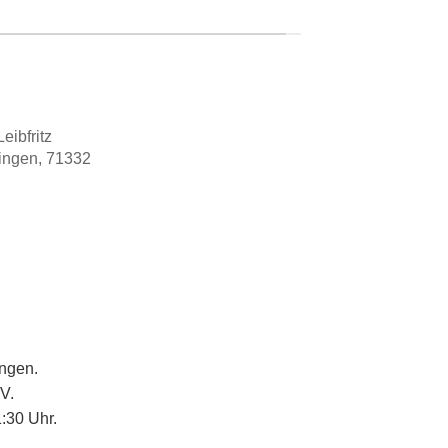
eibfritz
lingen, 71332
ingen.
V.
:30 Uhr.