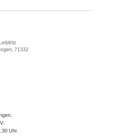
eibfritz
lingen, 71332
ingen.
V.
:30 Uhr.